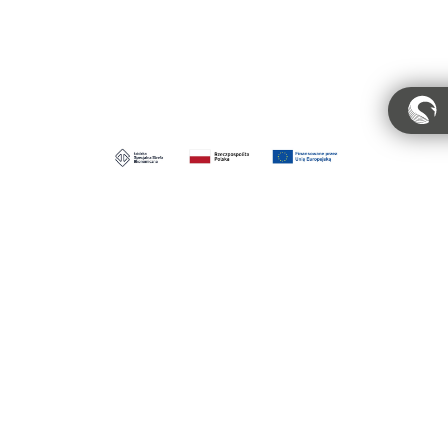
Konto
Polityka prywatności
Regulamin
Regulamin pracowni
Dystrybucja
MIGALOO HOME Sp. z o.o.