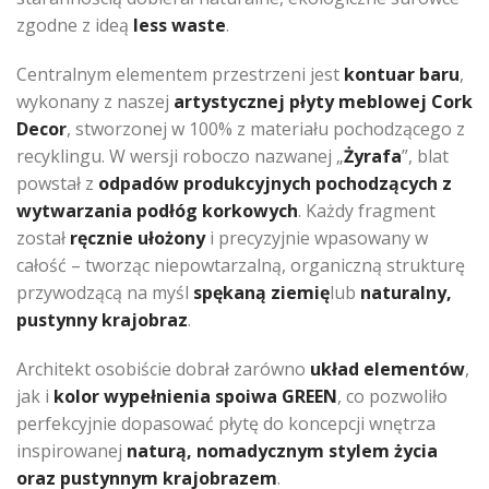
zgodne z ideą
less waste
.
Centralnym elementem przestrzeni jest
kontuar baru
,
wykonany z naszej
artystycznej płyty meblowej Cork
Decor
, stworzonej w 100% z materiału pochodzącego z
recyklingu. W wersji roboczo nazwanej „
Żyrafa
”, blat
powstał z
odpadów produkcyjnych pochodzących z
wytwarzania podłóg korkowych
. Każdy fragment
został
ręcznie ułożony
i precyzyjnie wpasowany w
całość – tworząc niepowtarzalną, organiczną strukturę
przywodzącą na myśl
spękaną ziemię
lub
naturalny,
pustynny krajobraz
.
Architekt osobiście dobrał zarówno
układ elementów
,
jak i
kolor wypełnienia spoiwa GREEN
, co pozwoliło
perfekcyjnie dopasować płytę do koncepcji wnętrza
inspirowanej
naturą, nomadycznym stylem życia
oraz pustynnym krajobrazem
.