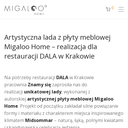
0
Artystyczna lada z płyty meblowej
Migaloo Home – realizacja dla
restauracji DALA w Krakowie
Na potrzeby restauracji
DALA
w Krakowie
pracownia
Znamy się
zaprosiła nas do
realizacji
unikatowej lady
, wykonanej z
autorskiej
artystycznej płyty meblowej Migaloo
Home
. Projekt od początku zakładał silne powiązanie
formy i materiału z charakterem miejsca inspirowanego
klimatem
Midsommar
– naturą, łąką, polnymi kwiatami
i skandynawską celebracją jedzenia.