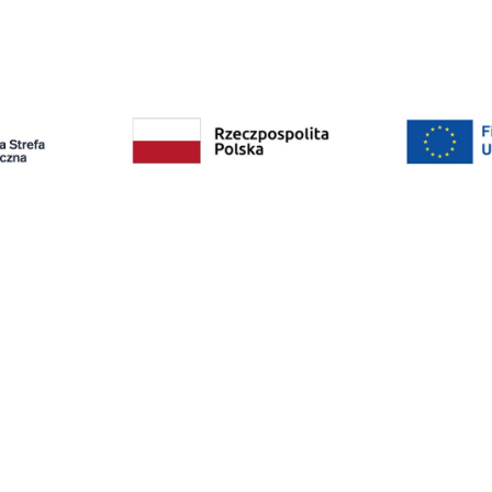
WSPIERAJĄ NAS
pracowni
Dystrybucja