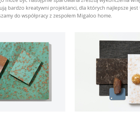
o może być następnie sparowana zresztą wykończenia wnę
ą bardzo kreatywni projektanci, dla których najlepsze jest 
szamy do współpracy z zespołem Migaloo home.