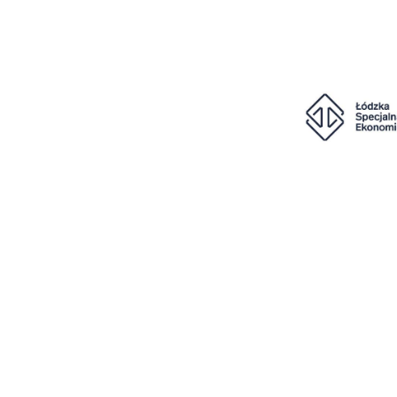
Konto
Polityka prywatności
Regulamin
Regulamin 
MIGALOO HOME Sp. z o.o.
ul. Obrońców Wybrzeża 6, 84-207 Koleczkowo
moka@migaloohome.com
+48 501 446 322