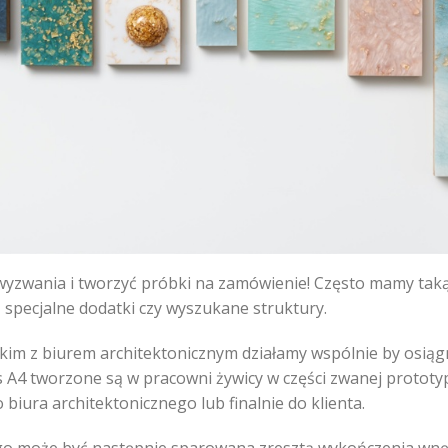
wania i tworzyć próbki na zamówienie! Często mamy taką s
, specjalne dodatki czy wyszukane struktury.
skim z biurem architektonicznym działamy wspólnie by osiąg
 A4 tworzone są w pracowni żywicy w części zwanej prototy
biura architektonicznego lub finalnie do klienta.