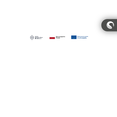
Konto
Polityka prywatności
Regulamin
Regulamin pracowni
Dystrybucja
MIGALOO HOME Sp. z o.o.
ul. Obrońców Wybrzeża 6, 84-207 Koleczkowo